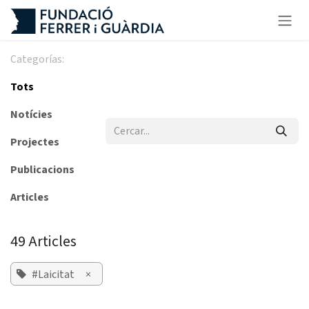
Skip to Content
Categorías:
Tots
Notícies
Projectes
Publicacions
Articles
49 Articles
#Laicitat
×