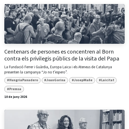
Centenars de persones es concentren al Born
contra els privilegis públics de la visita del Papa
La Fundació Ferrer i Guàrdia, Europa Laica i els Ateneus de Catalunya
presenten la campanya “Jo no t’espero”.
#HungriaPanadero
#JoanGorina
#JosepMañe
#Laicitat
#Premsa
10 de juny 2026