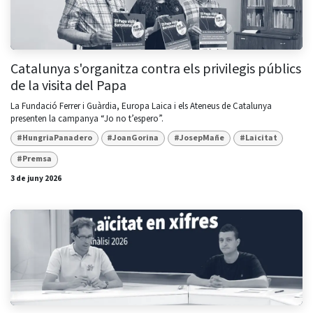
Catalunya s'organitza contra els privilegis públics
de la visita del Papa
La Fundació Ferrer i Guàrdia, Europa Laica i els Ateneus de Catalunya
presenten la campanya “Jo no t’espero”.
#HungriaPanadero
#JoanGorina
#JosepMañe
#Laicitat
#Premsa
3 de juny 2026