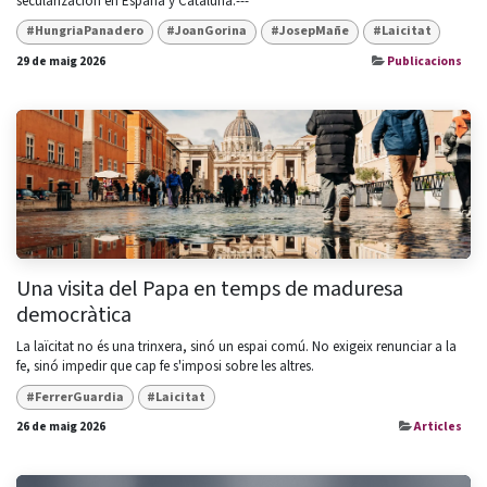
secularización en España y Cataluña.---
#HungriaPanadero
#JoanGorina
#JosepMañe
#Laicitat
29 de maig 2026
Publicacions
Una visita del Papa en temps de maduresa
democràtica
La laïcitat no és una trinxera, sinó un espai comú. No exigeix renunciar a la
fe, sinó impedir que cap fe s'imposi sobre les altres.
#FerrerGuardia
#Laicitat
26 de maig 2026
Articles