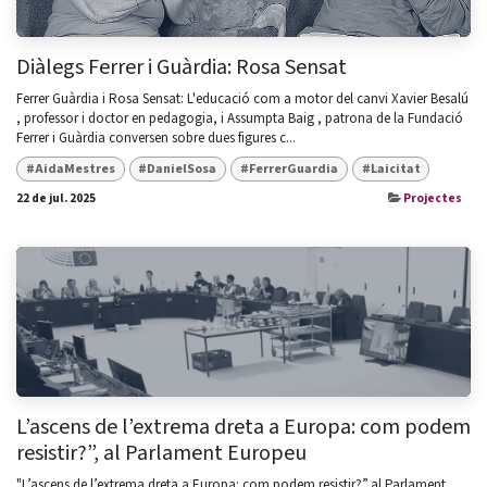
Diàlegs Ferrer i Guàrdia: Rosa Sensat
Ferrer Guàrdia i Rosa Sensat: L'educació com a motor del canvi Xavier Besalú
, professor i doctor en pedagogia, i Assumpta Baig , patrona de la Fundació
Ferrer i Guàrdia conversen sobre dues figures c...
#AidaMestres
#DanielSosa
#FerrerGuardia
#Laicitat
22 de jul. 2025
Projectes
L’ascens de l’extrema dreta a Europa: com podem
resistir?”, al Parlament Europeu
"L’ascens de l’extrema dreta a Europa: com podem resistir?”,al Parlament