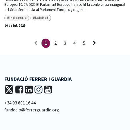
Europeu 10/07/2025 El Parlament Europeu ha acollit la conferència inaugural
del Grup Secularista al Parlament Europeu , organit...
#Incidencia
#Laicitat
10 de jul. 2025
1
2
3
4
5
FUNDACIÓ FERRER I GUARDIA
+34 93 601 16 44
fundacio@ferrerguardia.org