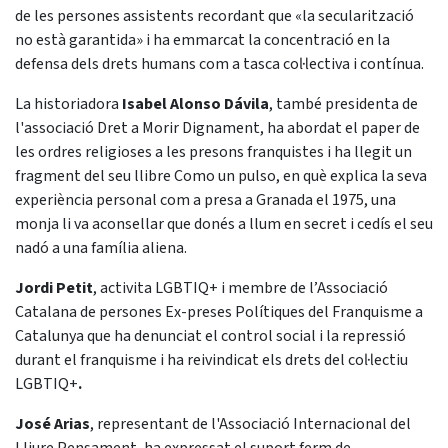
de les persones assistents recordant que «la secularització
no està garantida» i ha emmarcat la concentració en la
defensa dels drets humans com a tasca col·lectiva i contínua.
La historiadora
Isabel Alonso Dávila
, també presidenta de
l'associació Dret a Morir Dignament, ha abordat el paper de
les ordres religioses a les presons franquistes i ha llegit un
fragment del seu llibre Como un pulso, en què explica la seva
experiència personal com a presa a Granada el 1975, una
monja li va aconsellar que donés a llum en secret i cedís el seu
nadó a una família aliena.
Jordi Petit
, activita LGBTIQ+ i membre de l’Associació
Catalana de persones Ex-preses Polítiques del Franquisme a
Catalunya que ha denunciat el control social i la repressió
durant el franquisme i ha reivindicat els drets del col·lectiu
LGBTIQ+
.
José Arias
, representant de l'Associació Internacional del