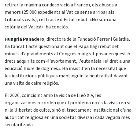
retirar la màxima condecoració a Franco), els abusos a
menors (25.000 expedients al Vaticà sense arribar als
tribunals civils), i el tracte d'Estat rebut. «No som una
colònia del Vaticà», ha conclòs.
Hungria Panadero
, directora de la Fundació Ferrer i Guàrdia,
ha tancat l'acte qüestionant que el Papa hagi rebut set
minuts d'aplaudiments al Congrés malgrat posar en qüestió
drets adquirits com «l'avortament, l'eutanàsia i el dret a una
educació lliure de dogmes». Ha insistit en la necessitat que
les institucions públiques mantinguin la neutralitat davant
una visita de caire religiós.
El 2026, coincidint amb la visita de Lleó XIV, les
organitzacions recorden que el problema no és la visita en si
ni la llibertat de culte, sinó el tractament institucional d'una
autoritat religiosa en una societat diversa i cada vegada més
secularitzada.