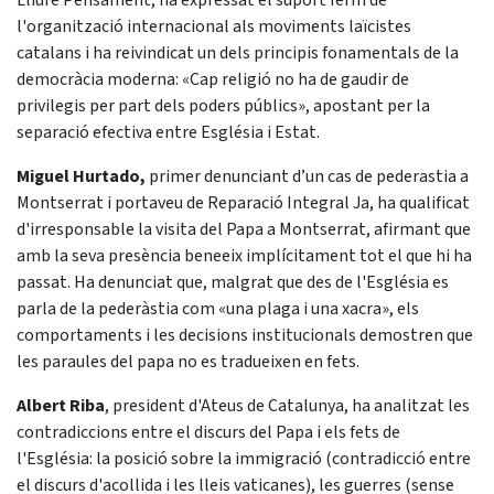
Lliure Pensament, ha expressat el suport ferm de
l'organització internacional als moviments laïcistes
catalans i ha reivindicat un dels principis fonamentals de la
democràcia moderna: «Cap religió no ha de gaudir de
privilegis per part dels poders públics», apostant per la
separació efectiva entre Església i Estat.
Miguel Hurtado,
primer denunciant d’un cas de pederastia a
Montserrat i portaveu de Reparació Integral Ja, ha qualificat
d'irresponsable la visita del Papa a Montserrat, afirmant que
amb la seva presència beneeix implícitament tot el que hi ha
passat. Ha denunciat que, malgrat que des de l'Església es
parla de la pederàstia com «una plaga i una xacra», els
comportaments i les decisions institucionals demostren que
les paraules del papa no es tradueixen en fets.
Albert Riba
, president d'Ateus de Catalunya, ha analitzat les
contradiccions entre el discurs del Papa i els fets de
l'Església: la posició sobre la immigració (contradicció entre
el discurs d'acollida i les lleis vaticanes), les guerres (sense