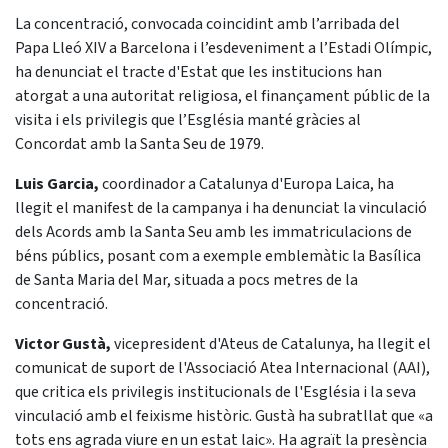
La concentració, convocada coincidint amb l’arribada del
Papa Lleó XIV a Barcelona i l’esdeveniment a l’Estadi Olímpic,
ha denunciat el tracte d'Estat que les institucions han
atorgat a una autoritat religiosa, el finançament públic de la
visita i els privilegis que l’Església manté gràcies al
Concordat amb la Santa Seu de 1979.
Luis Garcia,
coordinador a Catalunya d'Europa Laica, ha
llegit el manifest de la campanya i ha denunciat la vinculació
dels Acords amb la Santa Seu amb les immatriculacions de
béns públics, posant com a exemple emblemàtic la Basílica
de Santa Maria del Mar, situada a pocs metres de la
concentració.
Victor Gustà,
vicepresident d'Ateus de Catalunya, ha llegit el
comunicat de suport de l'Associació Atea Internacional (AAI),
que critica els privilegis institucionals de l'Església i la seva
vinculació amb el feixisme històric. Gustà ha subratllat que «a
tots ens agrada viure en un estat laic». Ha agraït la presència