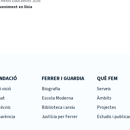
 Retos Educativos 2026
veniment en línia
UNDACIÓ
FERRER I GUARDIA
QUÈ FEM
i visió
Biografia
Serveis
nat
Escola Moderna
Àmbits
tècnic
Biblioteca i arxiu
Projectes
arència
Justícia per Ferrer
Estudis i publica