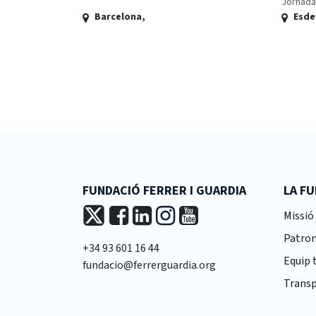
Jornada
Barcelona
,
Esde
FUNDACIÓ FERRER I GUARDIA
LA F
Missió 
Patro
+34 93 601 16 44
Equip 
fundacio@ferrerguardia.org
Transp