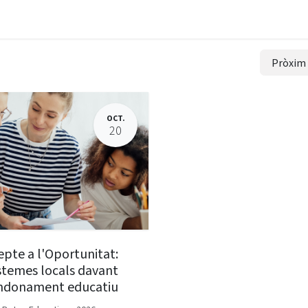
La Fundació
Què fem
Actualitat
Contacta
Pròxi
OCT.
20
epte a l'Oportunitat:
stemes locals davant
ndonament educatiu