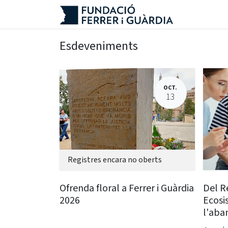
Skip to Content
Esdeveniments
OCT.
13
Registres encara no oberts
Ofrenda floral a Ferrer i Guàrdia
Del R
2026
Ecosi
l'aba