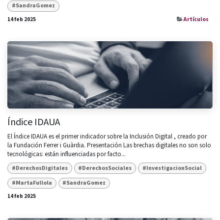
#SandraGomez
14 feb 2025
Artículos
Índice IDAUA
El Índice IDAUA es el primer indicador sobre la Inclusión Digital , creado por
la Fundación Ferrer i Guàrdia. Presentación Las brechas digitales no son solo
tecnológicas: están influenciadas por facto...
#DerechosDigitales
#DerechosSociales
#InvestigacionSocial
#MartaFullola
#SandraGomez
14 feb 2025