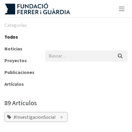
Ir al contenido
Categorías:
Todos
Noticias
Proyectos
Publicaciones
Artículos
89 Artículos
#InvestigacionSocial
×