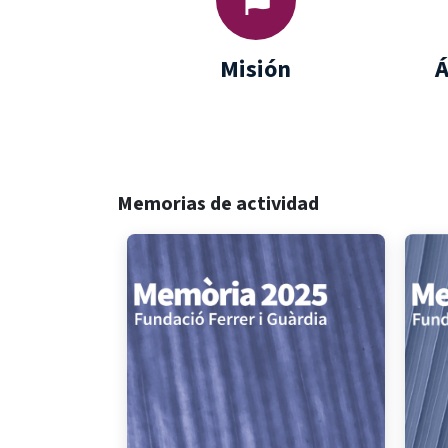
Misió​n
Á
Memorias de actividad