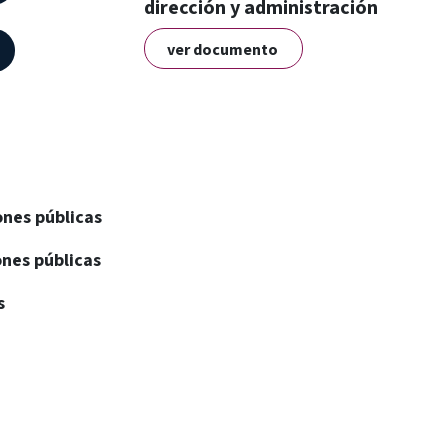
dirección y administración
ver documento
ones públicas
ones públicas
as