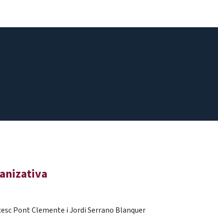
La Fundación
Qué hacemos
Actualidad
Contacta
ganizativa
esc Pont Clemente i Jordi Serrano Blanquer