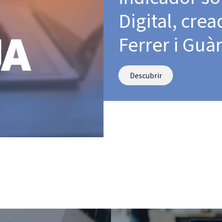
Digital, cre
Ferrer i Guà
Descu​​​​brir