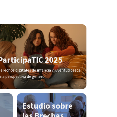
ParticipaTIC 2025
erechos digitales de infancia y juventud desde
na perspectiva de género
Estudio sobre
las Brechas