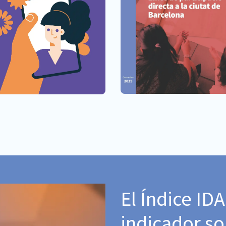
El Índice ID
indicador so