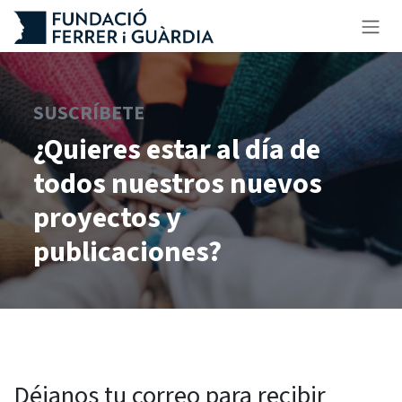
Ir al contenido
SUSCRÍBETE
¿Quieres estar al día de
todos nuestros nuevos
proyectos y
publicaciones?
Déjanos tu correo para recibir