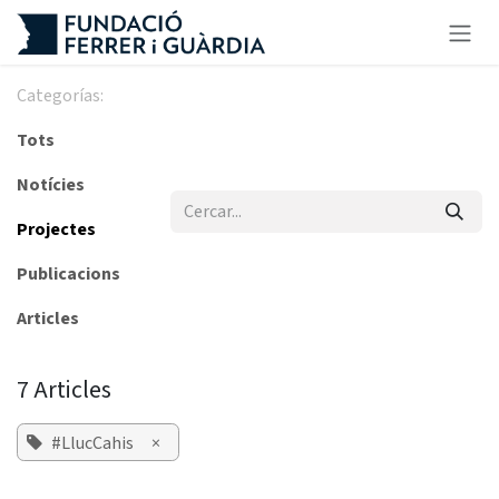
Skip to Content
Categorías:
Tots
Notícies
Projectes
Publicacions
Articles
7 Articles
#LlucCahis
×