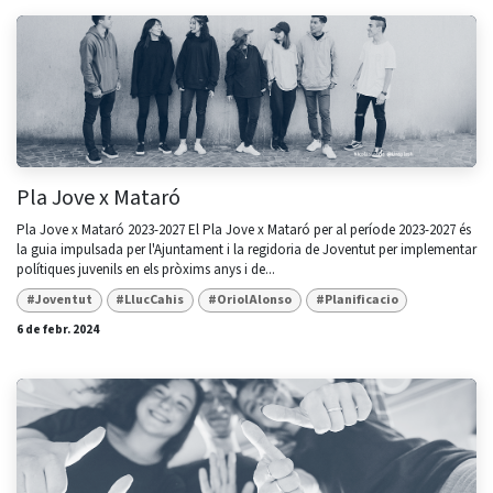
Pla Jove x Mataró
Pla Jove x Mataró 2023-2027​ El Pla Jove x Mataró per al període 2023-2027 és
la guia impulsada per l'Ajuntament i la regidoria de Joventut per implementar
polítiques juvenils en els pròxims anys i de...
#Joventut
#LlucCahis
#OriolAlonso
#Planificacio
6 de febr. 2024