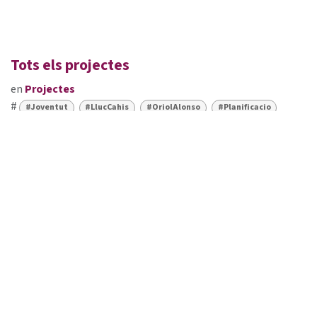
Tots els projectes
en
Projectes
#
#Joventut
#LlucCahis
#OriolAlonso
#Planificacio
FUNDACIÓ FERRER I GUARDIA
+34 93 601 16 44
fundacio@ferrerguardia.org