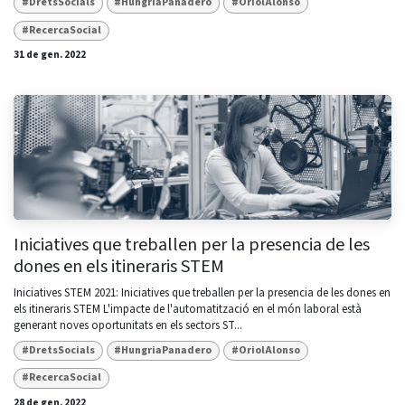
#DretsSocials
#HungriaPanadero
#OriolAlonso
#RecercaSocial
31 de gen. 2022
Iniciatives que treballen per la presencia de les
dones en els itineraris STEM
Iniciatives STEM 2021: Iniciatives que treballen per la presencia de les dones en
els itineraris STEM L'impacte de l'automatització en el món laboral està
generant noves oportunitats en els sectors ST...
#DretsSocials
#HungriaPanadero
#OriolAlonso
#RecercaSocial
28 de gen. 2022