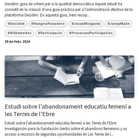
Decidim: guia de criteris per a la qualitat democràtica Aquest estudi ha
consistit en la creació d'una guia pràctica per a l'administració efectiva de la
plataforma Decidim. En aquesta guia, hem recop...
#Decidim
#HungriaPanadero
#JosanMinguela
#JosepMañe
#NilHomedes
#Participacio
#ProcessosParticipatius
29 de febr. 2024
Estudi sobre l'abandonament educatiu femení a
les Terres de l'Ebre
Estudi sobre l'abandonament educatiu femení a les Terres de l'Ebre
Investigación para la Fundación Gentis sobre el abandono femenino y su
acceso a recursos de segundas oportunidades en Les Terres de l...