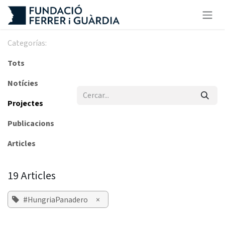
Skip to Content
Categorías:
Tots
Notícies
Projectes
Publicacions
Articles
19 Articles
#HungriaPanadero
×