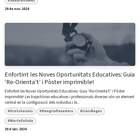
#SandraGomez
29 de nov. 2024
Enfortint les Noves Oportunitats Educatives: Guia
‘Re-Orienta't’ i Pòster imprimible!
Enfortint les Noves Oportunitats Educatives: Guia ‘Re-Orienta't’ i Pòster
imprimible! Les trajectòries educatives i professionals diverses són un element
central en la configuració dels individus i le...
#DretsSocials
#HungriaPanadero
#LluisBages
#MartaFullola
30 d’abr. 2024