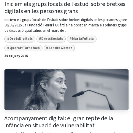
Iniciem els grups focals de l’estudi sobre bretxes
digitals en les persones grans
Iniciem els grups focals de l’estudi sobre bretxes digitals en les persones grans ​
30/06/2025 La Fundació Ferrer i Guàrdia ha posat en marxa els primers grups
de discussió qualitatius en el marc de l...
#DretsDigitals
#DretsSocials
#MartaFullola
#QueraltTornafoch
#SandraGomez
30 de juny 2025
Acompanyament digital: el gran repte de la
infància en situació de vulnerabilitat