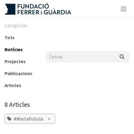
Skip to Content
Categorías:
Tots
Notícies
Projectes
Publicacions
Articles
8 Articles
#MartaFullola
×