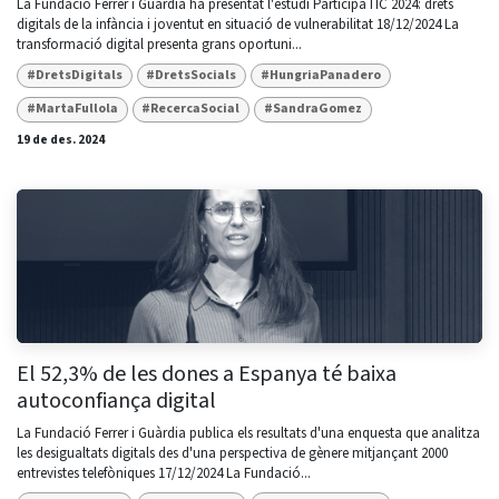
La Fundació Ferrer i Guàrdia ha presentat l'estudi ParticipaTIC 2024: drets
digitals de la infància i joventut en situació de vulnerabilitat 18/12/2024 La
transformació digital presenta grans oportuni...
#DretsDigitals
#DretsSocials
#HungriaPanadero
#MartaFullola
#RecercaSocial
#SandraGomez
19 de des. 2024
El 52,3% de les dones a Espanya té baixa
autoconfiança digital
La Fundació Ferrer i Guàrdia publica els resultats d'una enquesta que analitza
les desigualtats digitals des d'una perspectiva de gènere mitjançant 2000
entrevistes telefòniques 17/12/2024 La Fundació...