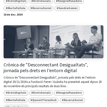
#DretsDigitals
#DretsSocials
#HungriaPanadero
#MartaFullola
#RecercaSocial
#SandraGomez
16 de des. 2024
Crònica de "Desconnectant Desigualtats",
jornada pels drets en l'entorn digital
Crònica de "Desconnectant Desigualtats", jornada pels drets en l'entorn
digital 29/11/2024 La Fundació Ferrer i Guàrdia ha presentat aquest dijous 28
de novembre els principals resultats de dues línie...
#DretsDigitals
#DretsSocials
#HungriaPanadero
#MartaFullola
#QueraltTornafoch
#RecercaSocial