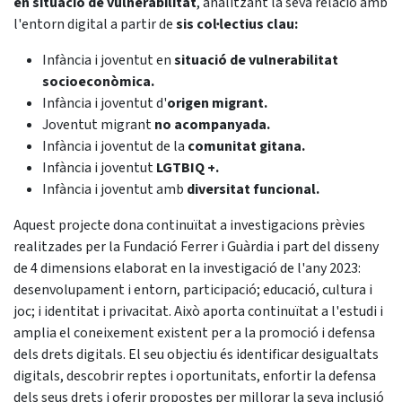
en situació de vulnerabilitat
, analitzant la seva relació amb
l'entorn digital a partir de
sis col·lectius clau:
Infància i joventut en
situació de vulnerabilitat
socioeconòmica.
Infància i joventut d'
origen migrant.
Joventut migrant
no acompanyada.
Infància i joventut de la
comunitat gitana.
Infància i joventut
LGTBIQ +.
Infància i joventut amb
diversitat funcional.
Aquest projecte dona continuïtat a investigacions prèvies
realitzades per la Fundació Ferrer i Guàrdia i part del disseny
de 4 dimensions elaborat en la investigació de l'any 2023:
desenvolupament i entorn, participació; educació, cultura i
joc; i identitat i privacitat. Això aporta continuïtat a l'estudi i
amplia el coneixement existent per a la promoció i defensa
dels drets digitals. El seu objectiu és identificar desigualtats
digitals, descobrir reptes i oportunitats, enfortir la defensa
dels seus drets i oferir propostes per millorar la seva inclusió