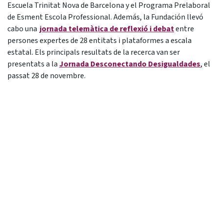
Escuela Trinitat Nova de Barcelona y el Programa Prelaboral
de Esment Escola Professional. Además, la Fundación llevó
cabo una
jornada telemàtica de reflexió i debat
entre
persones expertes de 28 entitats i plataformes a escala
estatal. Els principals resultats de la recerca van ser
presentats
a la
Jornada Desconectando Desigualdades
, el
passat 28 de novembre.
Conclusions i experiències d' èxit
Malgrat el
potencial igualador de les oportunitats
per al
desenvolupament, l'aprenentatge i la participació de les
tecnologies digitals, aquestes no s' han materialitzat per a
tothom i totes de la mateixa manera. L'entorn digital és una
prolongació de l'entorn
offline
i, per tant, es reprodueixen i
dimensionen desigualtats ja existents. "Ens trobem davant
de dues realitats que són complementàries i no excloents i,
com a resultat, el que succeeix en una té estrictament a veure