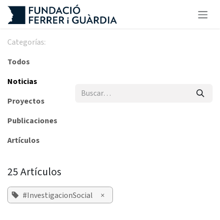
Ir al contenido
Categorías:
Todos
Noticias
Proyectos
Publicaciones
Artículos
25 Artículos
#InvestigacionSocial
×