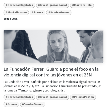
#DerechosDigitales
#InvestigacionSocial
#MartaFullola
#MartaNavarro
#Prensa
#SandraGomez
10 feb 2026
La Fundación Ferrer i Guàrdia pone el foco en la
violencia digital contra las jóvenes en el 25N
La Fundación Ferrer i Guàrdia pone el foco en la violencia digital contra las
jóvenes en el 25N 25/11/2025 La Fundación Ferrer Guardia ha presentado, en
la jornada “Territorio, género y tecnología: di...
#DerechosDigitales
#InvestigacionSocial
#PalomaPonton
#Prensa
#SandraGomez