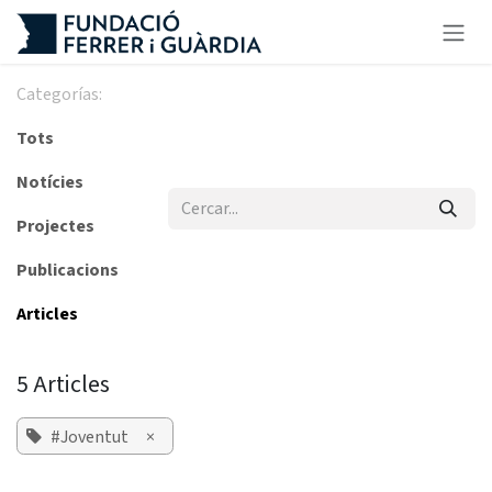
Skip to Content
Categorías:
Tots
Notícies
Projectes
Publicacions
Articles
5 Articles
#Joventut
×