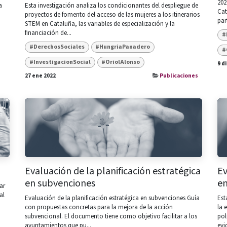
202
a
Esta investigación analiza los condicionantes del despliegue de
Cat
proyectos de fomento del acceso de las mujeres a los itinerarios
part
STEM en Cataluña, las variables de especialización y la
financiación de...
#
#DerechosSociales
#HungriaPanadero
#
#InvestigacionSocial
#OriolAlonso
9 d
27 ene 2022
Publicaciones
Evaluación de la planificación estratégica
Ev
en subvenciones
en
ar
al
Evaluación de la planificación estratégica en subvenciones Guía
Est
con propuestas concretas para la mejora de la acción
la 
subvencional. El documento tiene como objetivo facilitar a los
pol
ayuntamientos que pu...
evi