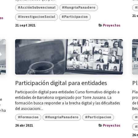
#AcciónSubvencional
#HungriaPanadero
#
21 
#InvestigacionSocial
#Participacion
os
21 sept 2021
Proyectos
Participación digital para entidades
Pl
Participación digital para entidades Curso formativo dirigido a
Pla
entidades de Barcelona organizado por Torre Jussana. La
pro
ue
formación busca responder a la brecha digital y las dificultades
de 
e
del asociacioni...
Bes
e ha
#Formacion
#HungriaPanadero
#Participacion
#
26 abr 2021
Proyectos
#
26 