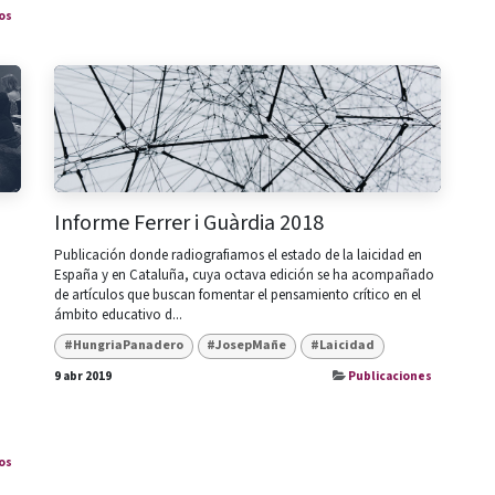
os
Informe Ferrer i Guàrdia 2018
Publicación donde radiografiamos el estado de la laicidad en
España y en Cataluña, cuya octava edición se ha acompañado
de artículos que buscan fomentar el pensamiento crítico en el
ámbito educativo d...
#HungriaPanadero
#JosepMañe
#Laicidad
9 abr 2019
Publicaciones
os