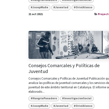
#HungriaPanadero
#InvestigacionSocial
#JosepMañe
#Juventud
#OriolAlonso
21 oct 2021
Proyect
Consejos Comarcales y Políticas de
Juventud
Consejos Comarcales y Políticas de Juventud Publicación q
analiza las políticas de juventud comarcales y los servicios d
juventud de este ámbito territorial en Catalunya. El informe s
elaborado...
#HungriaPanadero
#InvestigacionSocial
#JosepMañe
#Juventud
#OriolAlonso