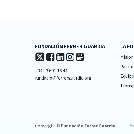
FUNDACIÓN FERRER GUARDIA
LA F
Misión 
Patro
+34 93 601 16 44
Equipo
fundacio@ferrerguardia.org
Transp
Copyright ©
Fundación Ferrer Guardia
Av