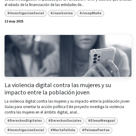
el estado de la financiación de las entidades de...
#InvestigacionSocial
#JoanGorina
#JosepMañe
12 may 2025
La violencia digital contra las mujeres y su
impacto entre la población joven
La violencia digital contra las mujeres y su impacto entre la población joven ​
Guías para orientar la acción política Este proyecto investiga la violencia
contra las mujeres en el ámbito digital, anal...
#DerechosDigitales
#DerechosSociales
#ElenaMengual
#InvestigacionSocial
#MartaFullola
#PalomaPonton