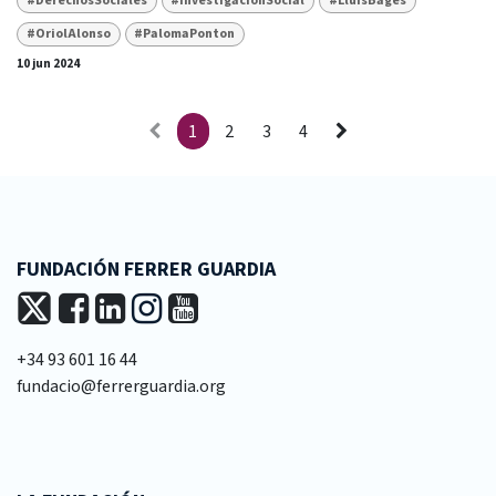
#DerechosSociales
#InvestigacionSocial
#LluisBages
#OriolAlonso
#PalomaPonton
10 jun 2024
1
2
3
4
FUNDACIÓN FERRER GUARDIA
+34 93 601 16 44
fundacio@ferrerguardia.org