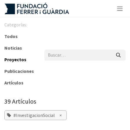
Ir al contenido
Categorías:
Todos
Noticias
Proyectos
Publicaciones
Artículos
39 Artículos
#InvestigacionSocial
×