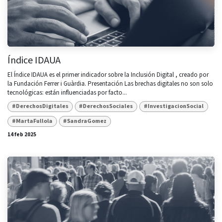
Índice IDAUA
El Índice IDAUA es el primer indicador sobre la Inclusión Digital , creado por
la Fundación Ferrer i Guàrdia. Presentación Las brechas digitales no son solo
tecnológicas: están influenciadas por facto...
#DerechosDigitales
#DerechosSociales
#InvestigacionSocial
#MartaFullola
#SandraGomez
14 feb 2025