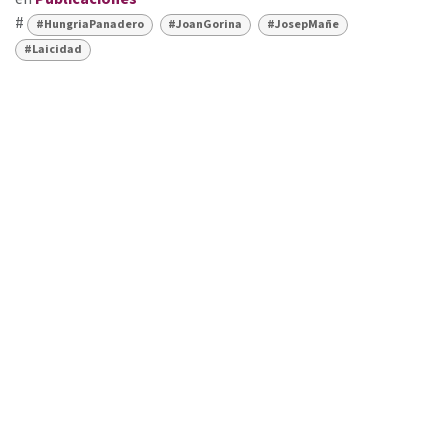
#
#HungriaPanadero
#JoanGorina
#JosepMañe
#Laicidad
FUNDACIÓN FERRER GUARDIA
+34 93 601 16 44
fundacio@ferrerguardia.org
LA FUNDACIÓN
Misión y visión