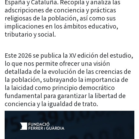
España
y
Cataluña.
Recopila
y
analiza
las
adscripciones
de
conciencia
y
prácticas
religiosas
de
la
población,
así
como
sus
implicaciones
en
los
ámbitos
educativo,
tributario
y
social.
Este 2026 se publica la XV
edición
del
estudio,
lo que nos permite
ofrecer
una
visión
detallada
de
la
evolución
de
las
creencias
de
la
población,
subrayando
la
importancia
de
la
laicidad
como
principio
democrático
fundamental
para
garantizar
la
libertad
de
conciencia
y
la
igualdad
de
trato.