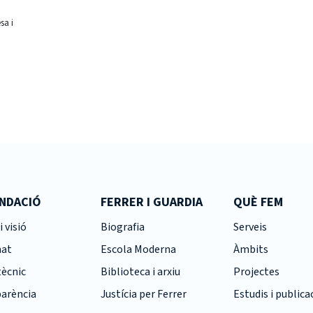
sa i
UNDACIÓ
FERRER I GUARDIA
QUÈ FEM
i visió
Biografia
Serveis
nat
Escola Moderna
Àmbits
tècnic
Biblioteca i arxiu
Projectes
arència
Justícia per Ferrer
Estudis i publica