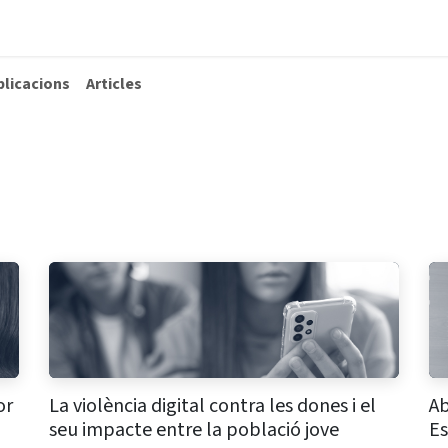
La Fundació
Què fem
Actualitat
Contacta
blicacions
Articles
or
La violència digital contra les dones i el
A
seu impacte entre la població jove
Es