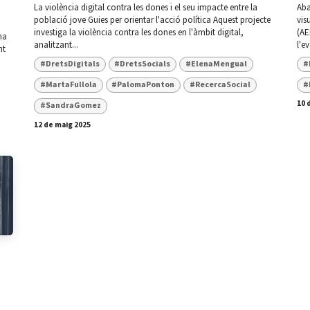
La violència digital contra les dones i el seu impacte entre la
Aba
població jove Guies per orientar l'acció política Aquest projecte
vis
investiga la violència contra les dones en l'àmbit digital,
(AE
na
analitzant...
l'e
nt
#DretsDigitals
#DretsSocials
#ElenaMengual
#
#MartaFullola
#PalomaPonton
#RecercaSocial
#
10 
#SandraGomez
12 de maig 2025