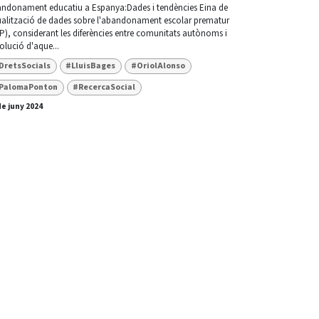
ndonament educatiu a Espanya:Dades i tendències Eina de
ualització de dades sobre l'abandonament escolar prematur
P), considerant les diferències entre comunitats autònoms i
volució d'aque...
DretsSocials
#LluisBages
#OriolAlonso
PalomaPonton
#RecercaSocial
de juny 2024