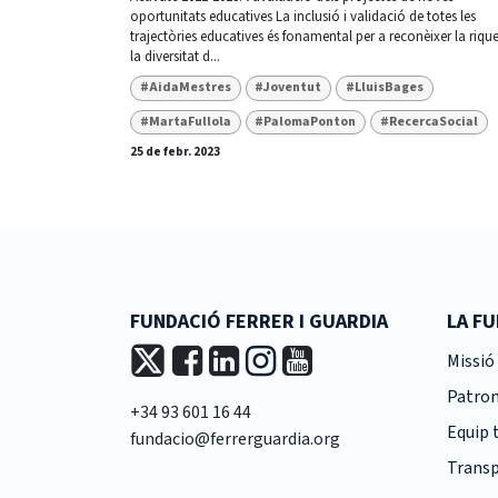
oportunitats educatives La inclusió i validació de totes les
trajectòries educatives és fonamental per a reconèixer la rique
la diversitat d...
#AidaMestres
#Joventut
#LluisBages
#MartaFullola
#PalomaPonton
#RecercaSocial
25 de febr. 2023
FUNDACIÓ FERRER I GUARDIA
LA F
Missió 
Patro
+34 93 601 16 44
Equip 
fundacio@ferrerguardia.org
Transp