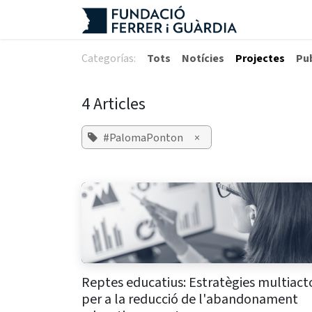
Skip to Content
Categorías:
Tots
Notícies
Projectes
Pu
4 Articles
#PalomaPonton
×
Reptes educatius: Estratègies multiact
per a la reducció de l'abandonament