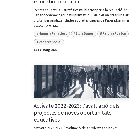
educatiu prematur
Reptes educatius: Estratègies multiactor per a la reducció de
l'abandonament educatiuprematur El 2024 es va crear una ei
digital per analitzar dades sobre les causes de l'abandoname
escolar premat...
#HungriaPanadero
#LluisBages
#PalomaPonton
#RecercaSocial
13 de maig 2025
Actívate 2022-2023: l'avaluació dels
projectes de noves oportunitats
educatives
Actívate 2022-2023: l'avaluació dels projectes de noves