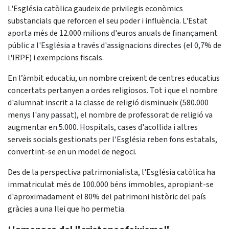
L'Església catòlica gaudeix de privilegis econòmics
substancials que reforcen el seu poder i influència. L'Estat
aporta més de 12.000 milions d'euros anuals de finançament
públic a l'Església a través d'assignacions directes (el 0,7% de
l'IRPF) i exempcions fiscals.
En l’àmbit educatiu, un nombre creixent de centres educatius
concertats pertanyen a ordes religiosos. Tot i que el nombre
d'alumnat inscrit a la classe de religió disminueix (580.000
menys l'any passat), el nombre de professorat de religió va
augmentar en 5.000. Hospitals, cases d'acollida i altres
serveis socials gestionats per l'Església reben fons estatals,
convertint-se en un model de negoci.
Des de la perspectiva patrimonialista, l'Església catòlica ha
immatriculat més de 100.000 béns immobles, apropiant-se
d'aproximadament el 80% del patrimoni històric del país
gràcies a una llei que ho permetia.