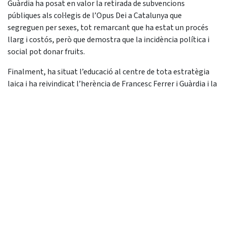
Guàrdia ha posat en valor la retirada de subvencions
públiques als col·legis de l’Opus Dei a Catalunya que
segreguen per sexes, tot remarcant que ha estat un procés
llarg i costós, però que demostra que la incidència política i
social pot donar fruits.
Finalment, ha situat l’educació al centre de tota estratègia
laica i ha reivindicat l’herència de Francesc Ferrer i Guàrdia i la
idea que només a través d’una educació crítica, racional i
emancipadora es pot consolidar un espai real de llibertat de
consciència. Pont Clemente ha destacat finalment que la
Constitució espanyola subratlla dues vegades que el dret ha
de promoure el lliure desenvolupament de la personalitat.
Propostes estratègiques i línies
d'acció futures
Durant la jornada, s’han definit diverses línies d’acció clau per