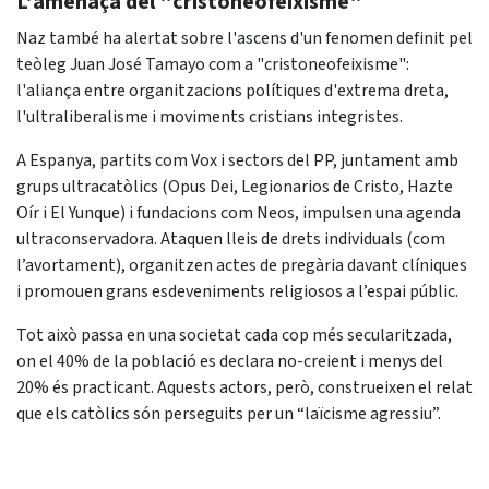
L'amenaça del "cristoneofeixisme"
Naz també ha alertat sobre l'ascens d'un fenomen definit pel
teòleg Juan José Tamayo com a "cristoneofeixisme":
l'aliança entre organitzacions polítiques d'extrema dreta,
l'ultraliberalisme i moviments cristians integristes.
A Espanya, partits com Vox i sectors del PP, juntament amb
grups ultracatòlics (Opus Dei, Legionarios de Cristo, Hazte
Oír i El Yunque) i fundacions com Neos, impulsen una agenda
ultraconservadora. Ataquen lleis de drets individuals (com
l’avortament), organitzen actes de pregària davant clíniques
i promouen grans esdeveniments religiosos a l’espai públic.
Tot això passa en una societat cada cop més secularitzada,
on el 40% de la població es declara no-creient i menys del
20% és practicant. Aquests actors, però, construeixen el relat
que els catòlics són perseguits per un “laïcisme agressiu”.