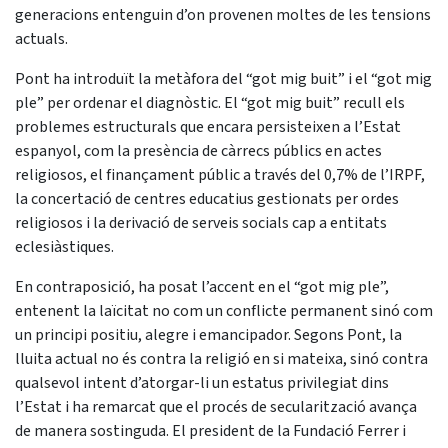
generacions entenguin d’on provenen moltes de les tensions
actuals.
Pont ha introduït la metàfora del “got mig buit” i el “got mig
ple” per ordenar el diagnòstic. El “got mig buit” recull els
problemes estructurals que encara persisteixen a l’Estat
espanyol, com la presència de càrrecs públics en actes
religiosos, el finançament públic a través del 0,7% de l’IRPF,
la concertació de centres educatius gestionats per ordes
religiosos i la derivació de serveis socials cap a entitats
eclesiàstiques.
En contraposició, ha posat l’accent en el “got mig ple”,
entenent la laïcitat no com un conflicte permanent sinó com
un principi positiu, alegre i emancipador. Segons Pont, la
lluita actual no és contra la religió en si mateixa, sinó contra
qualsevol intent d’atorgar-li un estatus privilegiat dins
l’Estat i ha remarcat que el procés de secularització avança
de manera sostinguda. El president de la Fundació Ferrer i