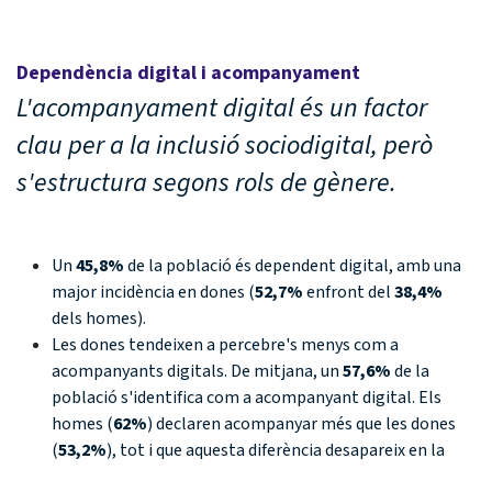
Dependència digital i acompanyament
L'acompanyament digital és un factor
clau per a la inclusió sociodigital, però
s'estructura segons rols de gènere.
Un
45,8%
de la població és dependent digital, amb una
major incidència en dones (
52,7%
enfront del
38,4%
dels homes).
Les dones tendeixen a percebre's menys com a
acompanyants digitals. De mitjana, un
57,6%
de la
població s'identifica com a acompanyant digital. Els
homes (
62%
) declaren acompanyar més que les dones
(
53,2%
), tot i que aquesta diferència desapareix en la
cohort de 30 a 44 anys.