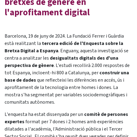
bretxes de gènere en
l'aprofitament digital
Barcelona, 19 de juny de 2024. La Fundació Ferrer i Guàrdia
està realitzant la
tercera edició de l'Enquesta sobre la
Bretxa Digital a Espanya
. Enguany, aquesta investigació se
centra a analitzar les
desigualtats digitals des d'una
perspectiva de gènere
. L'estudi recollirà 2.000 respostes de
tot Espanya, incloent-hi 800 a Catalunya, per
construir una
base de dades
que reflecteixi les diferències en accés, ús i
aprofitament de la tecnologia entre homes i dones. La
mostra s'ha segmentat per variables sociodemogràfiques i
comunitats autònomes.
L'enquesta ha estat dissenyada per un
comitè de persones
expertes
format per 7 dones i 2 homes amb experiències
dilatades a l'acadèmia, l'Administració pública i el Tercer
Sector Social. El comitè s'ha reunit dues vegades per definir