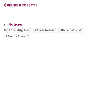
VEURE PROJECTE
en
Notícies
#
#DretsDigitals
#DretsSocials
#RecercaSocial
#SandraGomez
FUNDACIÓ FERRER I GUARDIA
+34 93 601 16 44
fundacio@ferrerguardia.org