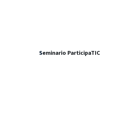
​S
eminario ParticipaTIC
Publicaciones relacionadas