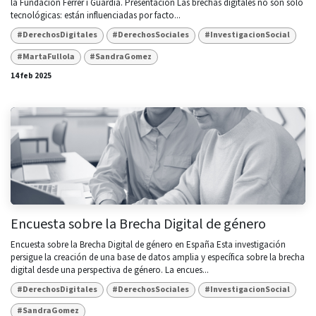
la Fundación Ferrer i Guàrdia. Presentación Las brechas digitales no son solo
tecnológicas: están influenciadas por facto...
#DerechosDigitales
#DerechosSociales
#InvestigacionSocial
#MartaFullola
#SandraGomez
14 feb 2025
Encuesta sobre la Brecha Digital de género
Encuesta sobre la Brecha Digital de género en España Esta investigación
persigue la creación de una base de datos amplia y específica sobre la brecha
digital desde una perspectiva de género. La encues...
#DerechosDigitales
#DerechosSociales
#InvestigacionSocial
#SandraGomez