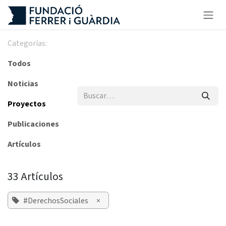
Ir al contenido
Categorías:
Todos
Noticias
Proyectos
Publicaciones
Artículos
33 Artículos
#DerechosSociales
×