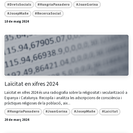
#DretsSocials
#HungriaPanadero
#JoanGorina
#JosepMañe
#RecercaSocial
10 de maig 2024
Laïcitat en xifres 2024
Laïcitat en xifres 2024 és una radiografia sobre la religiositat i secularització a
Espanya i Catalunya. Recopila i analitza les adscripcions de consciència i
pràctiques religioses de la població, aix...
#HungriaPanadero
#JoanGorina
#JosepMañe
#Laicitat
20 de març 2024