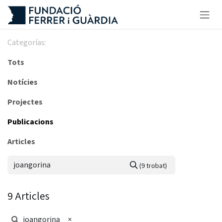
Skip to Content
Categorías:
Tots
Notícies
Projectes
Publicacions
Articles
(9 trobat)
9 Articles
joangorina
×