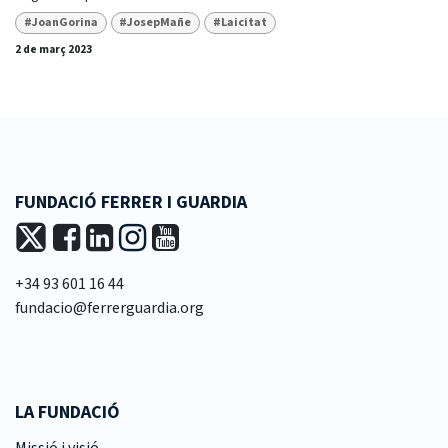
#JoanGorina
#JosepMañe
#Laicitat
2 de març 2023
FUNDACIÓ FERRER I GUARDIA
+34 93 601 16 44
fundacio@ferrerguardia.org
LA FUNDACIÓ