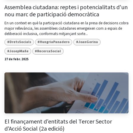
Assemblea ciutadana: reptes i potencialitats d'un
nou marc de participació democràtica
En un context en què la participació ciutadana en la presa de decisions cobra
major rellevància, les assemblees ciutadanes emergeixen com a espais de
deliberació inclusiva, conformats mitjançant sorte...
#DretsSocials
#HungriaPanadero
#JoanGorina
#JosepMañe
#RecercaSocial
27 de febr. 2025
El finançament d'entitats del Tercer Sector
d'Acció Social (2a edició)