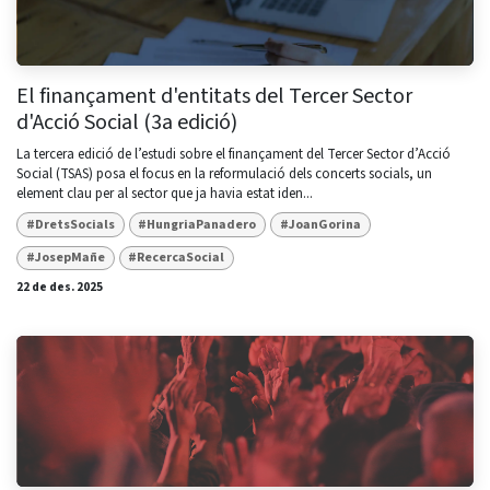
El finançament d'entitats del Tercer Sector
d'Acció Social (3a edició)
La tercera edició de l’estudi sobre el finançament del Tercer Sector d’Acció
Social (TSAS) posa el focus en la reformulació dels concerts socials, un
element clau per al sector que ja havia estat iden...
#DretsSocials
#HungriaPanadero
#JoanGorina
#JosepMañe
#RecercaSocial
22 de des. 2025