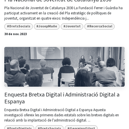
Pla Nacional de Joventut de Catalunya 2030 La Fundació Ferrer i Guàrdia ha
participat activament en la creació del Pla estratègic de polítiques de
joventut, organitzat en quatre eixos: Independència j...
#DretsSocials
#JosepMañe
#Joventut
#RecercaSocial
30 de nov. 2023
Enquesta Bretxa Digital i Administració Digital a
Espanya
Enquesta Bretxa Digital i Administració Digital a Espanya Aquesta
investigació ofereix les primeres dades estatals sobre les bretxes digitals en
relació amb la implantació de l'administració digital. ...
#DretsDigitals
#DretsSocials
#GeorginaGilart