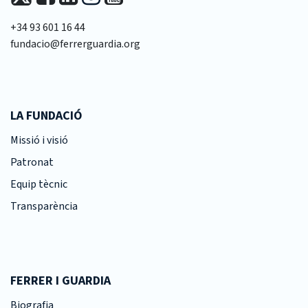
+34 93 601 16 44
fundacio@ferrerguardia.org
LA FUNDACIÓ
Missió i visió
Patronat
Equip tècnic
Transparència
FERRER I GUARDIA
Biografia