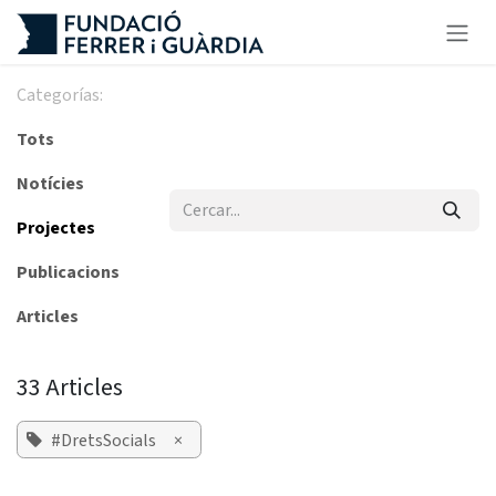
Skip to Content
Categorías:
Tots
Notícies
Projectes
Publicacions
Articles
33 Articles
#DretsSocials
×