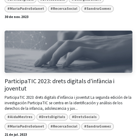
#MariaPadroSolanet
#RecercaSocial
#SandraGomez
30 de nov. 2023
ParticipaTIC 2023: drets digitals d'infància i
joventut
ParticipaTIC 2023: drets digitals d'infància i joventut La segunda edición de la
investigación ParticipaTIC se centra en la identificación y análisis de los
derechos de la infancia, adolescencia y juv...
#AidaMestres
#DretsDigitals
#DretsSocials
#MariaPadroSolanet
#RecercaSocial
#SandraGomez
21 de jul. 2023