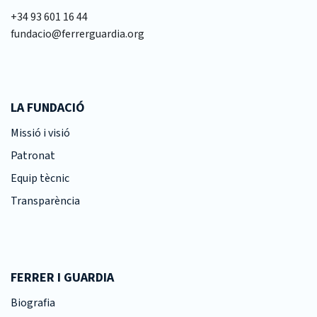
+34 93 601 16 44
fundacio@ferrerguardia.org
LA FUNDACIÓ
Missió i visió
Patronat
Equip tècnic
Transparència
FERRER I GUARDIA
Biografia