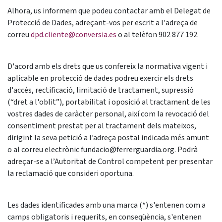
Alhora, us informem que podeu contactar amb el Delegat de
Protecció de Dades, adreçant-vos per escrit a l'adreça de
correu
dpd.cliente@conversia.es
o al telèfon 902 877 192.
D'acord amb els drets que us confereix la normativa vigent i
aplicable en protecció de dades podreu exercir els drets
d'accés, rectificació, limitació de tractament, supressió
(“dret a l'oblit”), portabilitat i oposició al tractament de les
vostres dades de caràcter personal, així com la revocació del
consentiment prestat per al tractament dels mateixos,
dirigint la seva petició a l’adreça postal indicada més amunt
o al correu electrònic fundacio@ferrerguardia.org. Podrà
adreçar-se a l’Autoritat de Control competent per presentar
la reclamació que consideri oportuna.
Les dades identificades amb una marca (*) s'entenen com a
camps obligatoris i requerits, en conseqüència, s'entenen