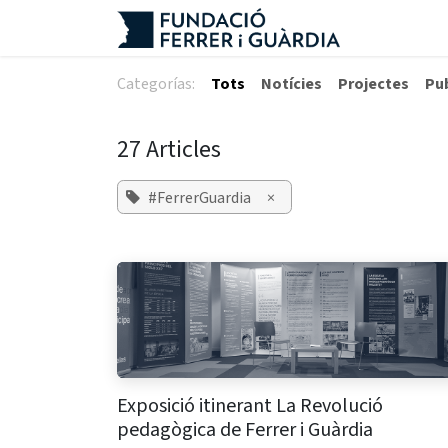
Skip to Content
Categorías:
Tots
Notícies
Projectes
Pu
27 Articles
#FerrerGuardia
×
Exposició itinerant La Revolució
pedagògica de Ferrer i Guàrdia