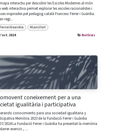
mapa interactiu per descobrir les Escoles Modernes al món
 web interactiva permet explorar les escoles racionalistes i
ques inspirades pel pedagog català Francesc Ferrer i Guàrdia.
an regi...
FerrerGuardia
#Laicitat
d’oct. 2024
Notícies
omovent coneixement per a una
cietat igualitària i participativa
erando conocimiento para una sociedad igualitaria y
ticipativa Memòria 2023 de la Fundació Ferrer i Guàrdia
07/2024 La Fundació Ferrer i Guàrdia ha presentat la memòria
darrer exercici , ...