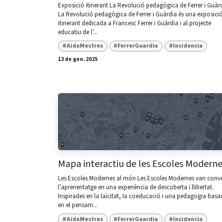
Exposició itinerant La Revolució pedagògica de Ferrer i Guàr
La Revolució pedagògica de Ferrer i Guàrdia és una exposici
itinerant dedicada a Francesc Ferrer i Guàrdia i al projecte
educatiu de l’...
#AidaMestres
#FerrerGuardia
#Incidencia
13 de gen. 2025
Mapa interactiu de les Escoles Modern
Les Escoles Modernes al món Les Escoles Modernes van conve
l’aprenentatge en una experiència de descoberta i llibertat.
Inspirades en la laïcitat, la coeducació i una pedagogia bas
en el pensam...
#AidaMestres
#FerrerGuardia
#Incidencia