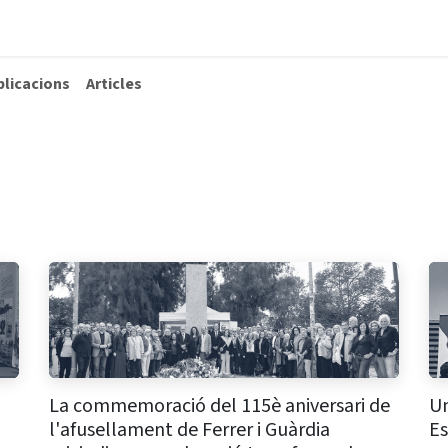
La Fundació
Què fem
Actualitat
Contacta
blicacions
Articles
La commemoració del 115è aniversari de
Un
l'afusellament de Ferrer i Guàrdia
Es