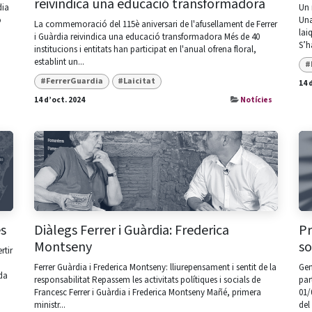
reivindica una educació transformadora
dia
Un 
ó
Una
La commemoració del 115è aniversari de l'afusellament de Ferrer
lai
i Guàrdia reivindica una educació transformadora Més de 40
S’h
institucions i entitats han participat en l'anual ofrena floral,
establint un...
#
#FerrerGuardia
#Laicitat
14 
14 d’oct. 2024
Notícies
es
Diàlegs Ferrer i Guàrdia: Frederica
Pr
Montseny
so
rtir
Ferrer Guàrdia i Frederica Montseny: lliurepensament i sentit de la
Gen
ada
responsabilitat Repassem les activitats polítiques i socials de
par
Francesc Ferrer i Guàrdia i Frederica Montseny Mañé, primera
01/
ministr...
del 