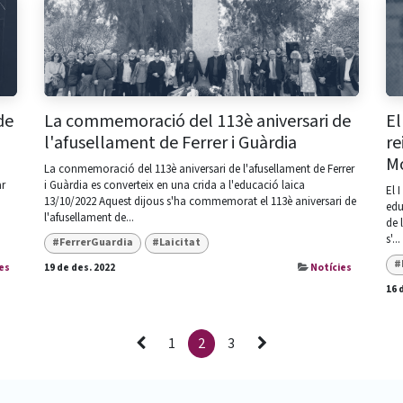
de
La commemoració del 113è aniversari de
El
l'afusellament de Ferrer i Guàrdia
re
M
La conmemoració del 113è aniversari de l'afusellament de Ferrer
ar
i Guàrdia es converteix en una crida a l'educació laica
El 
13/10/2022 Aquest dijous s'ha commemorat el 113è aniversari de
edu
l'afusellament de...
de 
s'...
#FerrerGuardia
#Laicitat
#
es
19 de des. 2022
Notícies
16 
1
2
3