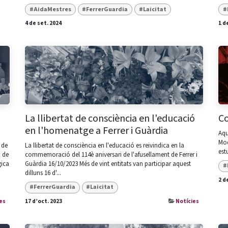
#AidaMestres
#FerrerGuardia
#Laicitat
#
4 de set. 2024
1 d
La llibertat de consciència en l'educació
Co
en l'homenatge a Ferrer i Guàrdia
Aqu
Mod
 de
La llibertat de consciència en l'educació es reivindica en la
est
, de
commemoració del 114è aniversari de l'afusellament de Ferrer i
gica
Guàrdia 16/10/2023 Més de vint entitats van participar aquest
#
dilluns 16 d'...
2 d
#FerrerGuardia
#Laicitat
es
17 d’oct. 2023
Notícies