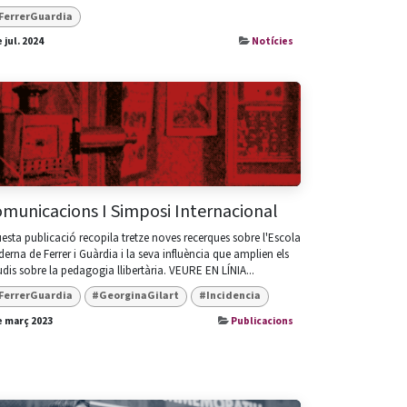
FerrerGuardia
e jul. 2024
Notícies
municacions I Simposi Internacional
esta publicació recopila tretze noves recerques sobre l'Escola
erna de Ferrer i Guàrdia i la seva influència que amplien els
udis sobre la pedagogia llibertària. VEURE EN LÍNIA...
FerrerGuardia
#GeorginaGilart
#Incidencia
e març 2023
Publicacions