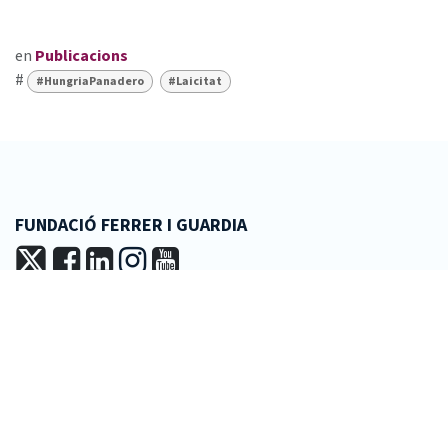
en
Publicacions
#
#HungriaPanadero
#Laicitat
FUNDACIÓ FERRER I GUARDIA
+34 93 601 16 44
fundacio@ferrerguardia.org
LA FUNDACIÓ