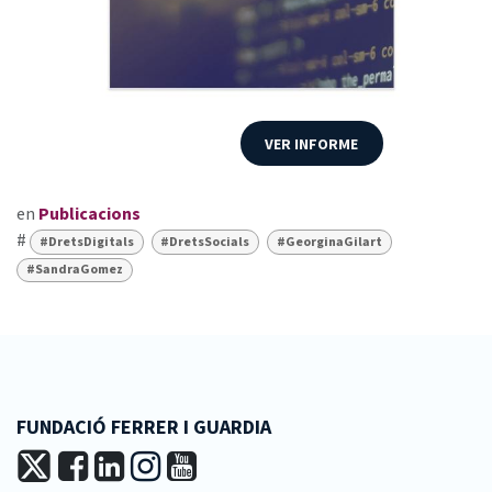
VER INFORME
en
Publicacions
#
#DretsDigitals
#DretsSocials
#GeorginaGilart
#SandraGomez
FUNDACIÓ FERRER I GUARDIA