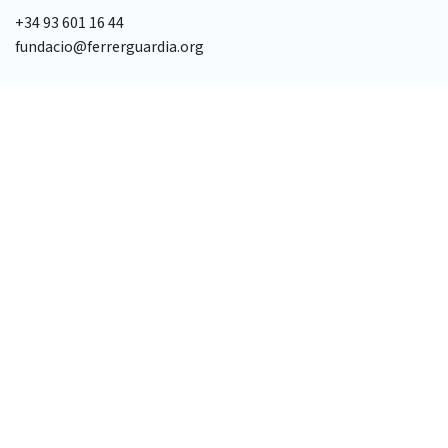
+34 93 601 16 44
fundacio@ferrerguardia.org
LA FUNDACIÓ
Missió i visió
Patronat
Equip tècnic
Transparència
FERRER I GUARDIA
Biografia