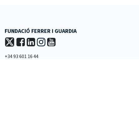
FUNDACIÓ FERRER I GUARDIA
+34 93 601 16 44
fundacio@ferrerguardia.org
LA FUNDACIÓ
Missió i visió
Patronat
Equip tècnic
Transparència