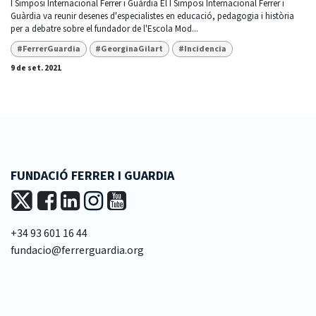
I Simposi Internacional Ferrer i Guàrdia El I Simposi Internacional Ferrer i
Guàrdia va reunir desenes d'especialistes en educació, pedagogia i història
per a debatre sobre el fundador de l'Escola Mod...
#FerrerGuardia
#GeorginaGilart
#Incidencia
9 de set. 2021
FUNDACIÓ FERRER I GUARDIA
+34 93 601 16 44
fundacio@ferrerguardia.org