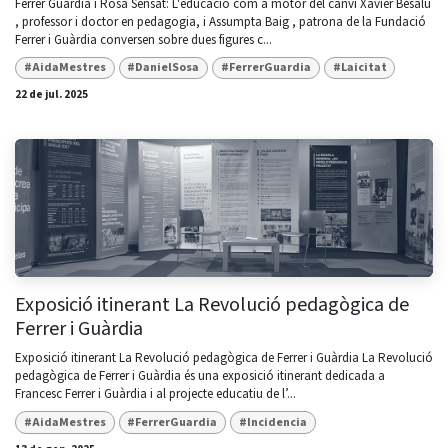
Ferrer Guàrdia i Rosa Sensat: L'educació com a motor del canvi Xavier Besalú
, professor i doctor en pedagogia, i Assumpta Baig , patrona de la Fundació
Ferrer i Guàrdia conversen sobre dues figures c...
#AidaMestres
#DanielSosa
#FerrerGuardia
#Laicitat
22 de jul. 2025
Exposició itinerant La Revolució pedagògica de
Ferrer i Guàrdia
Exposició itinerant La Revolució pedagògica de Ferrer i Guàrdia La Revolució
pedagògica de Ferrer i Guàrdia és una exposició itinerant dedicada a
Francesc Ferrer i Guàrdia i al projecte educatiu de l’...
#AidaMestres
#FerrerGuardia
#Incidencia