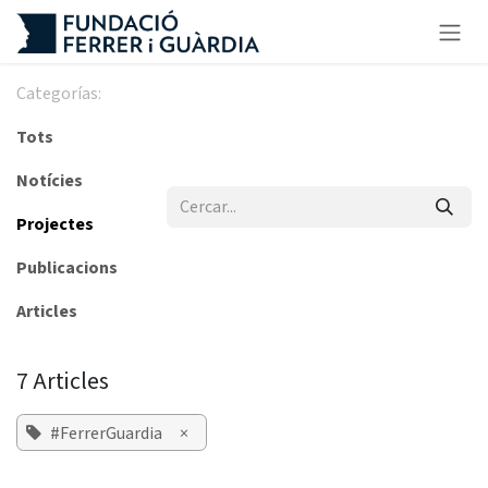
Skip to Content
Categorías:
Tots
Notícies
Projectes
Publicacions
Articles
7 Articles
#FerrerGuardia
×