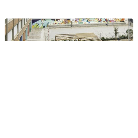
Programa per a la transformació dels
patis escolars dels centres educatius de
Barcelona