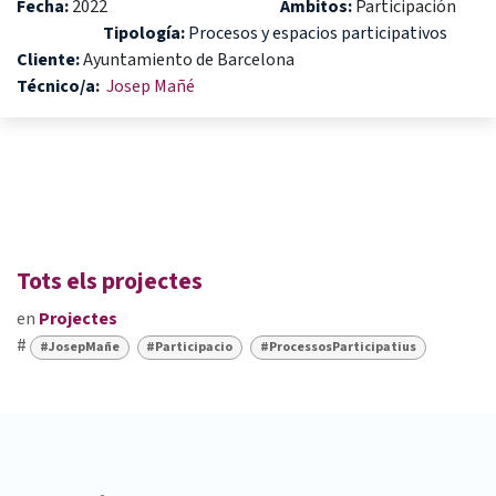
Fecha:
2022
Ámbitos:
Participación
Tipología:
Procesos y espacios participativos
Cliente:
Ayuntamiento de Barcelona
Técnico/a
:
Josep Mañé
Tots els projectes
en
Projectes
#
#JosepMañe
#Participacio
#ProcessosParticipatius