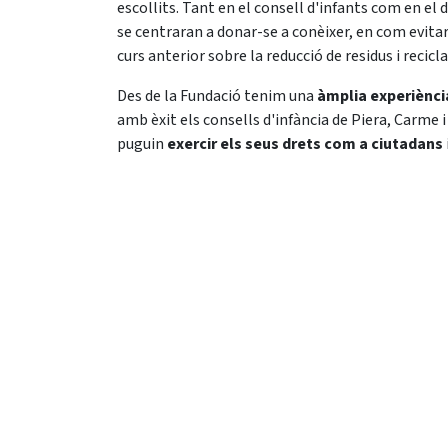
escollits. Tant en el consell d'infants com en el 
se centraran a donar-se a conèixer, en com evitar
curs anterior sobre la reducció de residus i recicl
Des de la Fundació tenim una
àmplia experiènci
amb èxit els consells d'infància de Piera, Carme 
puguin
exercir els seus drets com a ciutadans
en
Notícies
#
#Participacio
FUNDACIÓ FERRER I GUARDIA
LA F
Missió 