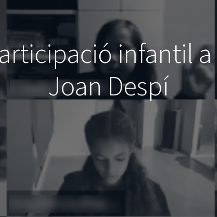
rticipació infantil a
Joan Despí