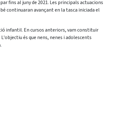
par fins al juny de 2021. Les principals actuacions
mbé continuaran avançant en la tasca iniciada el
ió infantil. En cursos anteriors, vam constituir
 L'objectiu és que nens, nenes i adolescents
n.
ACTUALITAT
COMUNICACIÓ
Notícies
Contacta