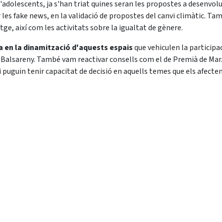
d'adolescents, ja s'han triat quines seran les propostes a desenvolu
 les fake news, en la validació de propostes del canvi climàtic. Ta
atge, així com les activitats sobre la igualtat de gènere.
a en la dinamització d'aquests espais
que vehiculen la participac
i Balsareny. També vam reactivar consells com el de Premià de Mar.
i puguin tenir capacitat de decisió en aquells temes que els afecte
UNDACIÓ
FERRER I GUARDIA
QUÈ FEM
i visió
Biografia
Serveis