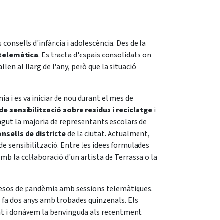
 consells d'infància i adolescència. Des de la
 telemàtica
. Es tracta d'espais consolidats on
en al llarg de l'any, però que la situació
ia i es va iniciar de nou durant el mes de
e sensibilització sobre residus i reciclatge
i
ngut la majoria de representants escolars de
nsells de districte
de la ciutat. Actualment,
de sensibilització. Entre les idees formulades
mb la col·laboració d'un artista de Terrassa o la
mesos de pandèmia amb sessions telemàtiques.
 fa dos anys amb trobades quinzenals. Els
t i donàvem la benvinguda als recentment