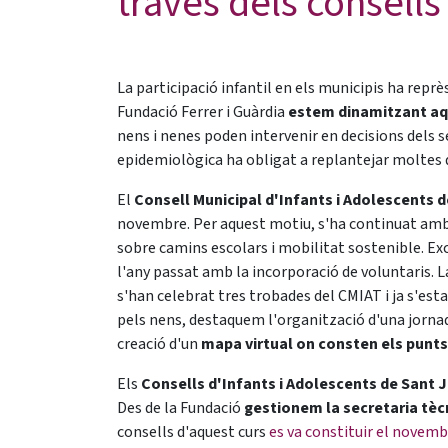
través dels consells
La participació infantil en els municipis ha reprès
Fundació Ferrer i Guàrdia
estem dinamitzant aqu
nens i nenes poden intervenir en decisions dels s
epidemiològica ha obligat a replantejar moltes de
El
Consell Municipal d'Infants i Adolescents 
novembre. Per aquest motiu, s'ha continuat amb 
sobre camins escolars i mobilitat sostenible. Ex
l'any passat amb la incorporació de voluntaris.
s'han celebrat tres trobades del CMIAT i ja s'est
pels nens, destaquem l'organització d'una jornada 
creació d'un
mapa virtual on consten els punt
Els
Consells d'Infants i Adolescents de Sant 
Des de la Fundació
gestionem la secretaria tèc
consells d'aquest curs
es va constituir el novemb