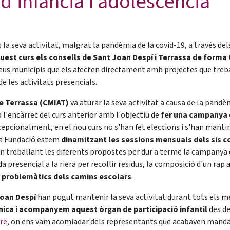
 d'infància i adolescència
 la seva activitat, malgrat la pandèmia de la covid-19, a través dels
est curs els consells de Sant Joan Despí i Terrassa de forma
eus municipis que els afecten directament amb projectes que treball
 les activitats presencials.
de Terrassa (CMIAT)
va aturar la seva activitat a causa de la pandèm
l'encàrrec del curs anterior amb l'objectiu de
fer una campanya d
cepcionalment, en el nou curs no s'han fet eleccions i s'han manti
 La Fundació estem
dinamitzant les sessions mensuals dels sis co
an treballant les diferents propostes per dur a terme la campanya 
presencial a la riera per recollir residus, la composició d'un rap a
s problemàtics dels camins escolars
.
Joan Despí
han pogut mantenir la seva activitat durant tots els 
nica i acompanyem aquest òrgan de participació infantil
des de
re
, on ens vam acomiadar dels representants que acabaven manda