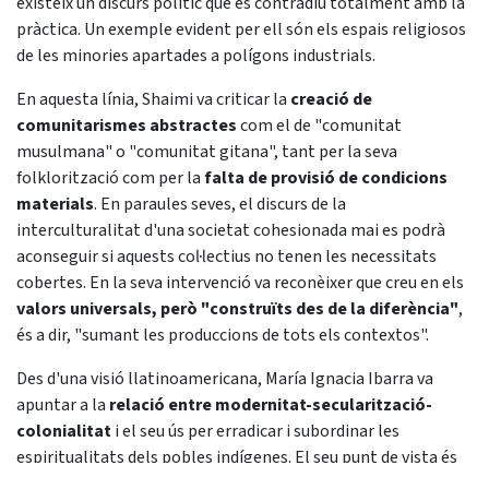
existeix un discurs polític que es contradiu totalment amb la
pràctica. Un exemple evident per ell són els espais religiosos
de les minories apartades a polígons industrials.
En aquesta línia, Shaimi va criticar la
creació de
comunitarismes abstractes
com el de "comunitat
musulmana" o "comunitat gitana", tant per la seva
folklorització com per la
falta de provisió de condicions
materials
. En paraules seves, el discurs de la
interculturalitat d'una societat cohesionada mai es podrà
aconseguir si aquests col·lectius no tenen les necessitats
cobertes. En la seva intervenció va reconèixer que creu en els
valors universals, però "construïts des de la diferència"
,
és a dir, "sumant les produccions de tots els contextos".
Des d'una visió llatinoamericana, María Ignacia Ibarra va
apuntar a la
relació entre modernitat-secularització-
colonialitat
i el seu ús per erradicar i subordinar les
espiritualitats dels pobles indígenes. El seu punt de vista és
que la laïcitat és també un valor susceptible de ser