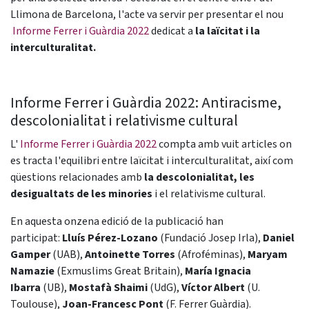
Llimona de Barcelona, l'acte va servir per presentar el nou
Informe Ferrer i Guàrdia 2022
dedicat a
la laïcitat i la
interculturalitat.
Informe Ferrer i Guàrdia 2022: Antiracisme,
descolonialitat i relativisme cultural
L'
Informe Ferrer i Guàrdia 2022
compta amb vuit articles on
es tracta l'equilibri entre laïcitat i interculturalitat, així com
qüestions relacionades amb
la descolonialitat, les
desigualtats de les minories
i el relativisme cultural.
En aquesta onzena edició de la publicació han
participat:
Lluís Pérez-Lozano
(Fundació Josep Irla),
Daniel
Gamper
(UAB),
Antoinette Torres
(Afroféminas),
Maryam
Namazie
(Exmuslims Great Britain),
María Ignacia
Ibarra
(UB),
Mostafà Shaimi
(UdG),
Víctor Albert
(U.
Toulouse),
Joan-Francesc Pont
(F. Ferrer Guàrdia).