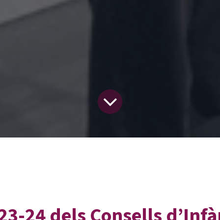
023-24 dels Consells d’Infà