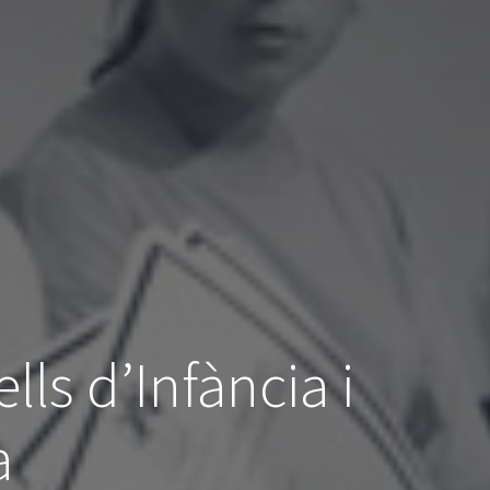
lls d’Infància i
a