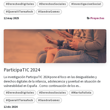
#DerechosDigitales
#DerechosSociales
#InvestigacionSocial
#QueraltTornafoch
#SandraGomez
12 may 2025
Proyectos
ParticipaTIC 2024
La investigación ParticipaTIC 2024 pone el foco en las desigualdades y
derechos digitales de la infancia, adolescencia y juventud en situación de
vulnerabilidad en España . Como continuación de los es...
#DerechosDigitales
#DerechosSociales
#MartaFullola
#QueraltTornafoch
#SandraGomez
12 dic 2024