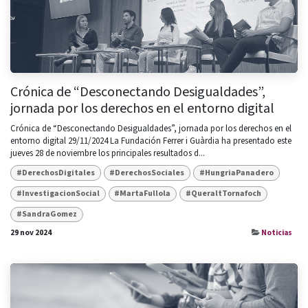
Crónica de “Desconectando Desigualdades”,
jornada por los derechos en el entorno digital
Crónica de “Desconectando Desigualdades”, jornada por los derechos en el
entorno digital 29/11/2024 La Fundación Ferrer i Guàrdia ha presentado este
jueves 28 de noviembre los principales resultados d...
#DerechosDigitales
#DerechosSociales
#HungriaPanadero
#InvestigacionSocial
#MartaFullola
#QueraltTornafoch
#SandraGomez
29 nov 2024
Noticias