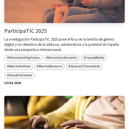
ParticipaTIC 2025
La investigación ParticipaTIC 2025 pone el foco en la brecha de género
digital y los derechos de la infancia, adolescencia y la juventud en España
desde una perspectiva interseccional.
#DerechosDigitales
#DerechosSociales
#JosepMañe
#MartaFullola
#MartaNavarro
#QueraltTornafoch
#SandraGomez
13 feb 2026