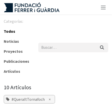
Ir al contenido
Categorías:
Todos
Noticias
Proyectos
Publicaciones
Artículos
10 Artículos
#QueraltTornafoch
×