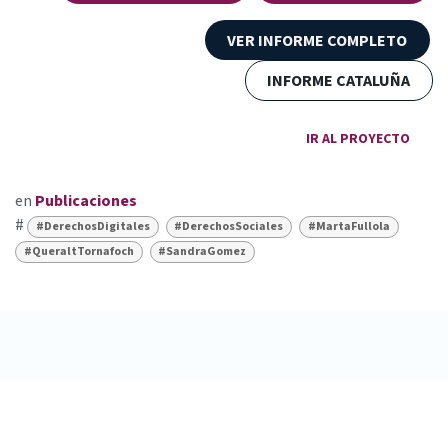
VER INFORME COMPLETO​
INFORME CATALUÑA
IR AL PROYECTO
en
Publicaciones
#
#DerechosDigitales
#DerechosSociales
#MartaFullola
#QueraltTornafoch
#SandraGomez
FUNDACIÓN FERRER GUARDIA