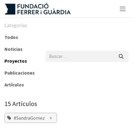
Ir al contenido
Categorías:
Todos
Noticias
Proyectos
Publicaciones
Artículos
15 Artículos
#SandraGomez
×