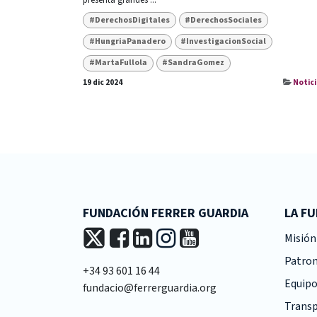
presenta grandes ...
#DerechosDigitales
#DerechosSociales
#HungriaPanadero
#InvestigacionSocial
#MartaFullola
#SandraGomez
19 dic 2024
Notici
FUNDACIÓN FERRER GUARDIA
LA F
Misión 
Patro
+34 93 601 16 44
Equipo
fundacio@ferrerguardia.org
Transp