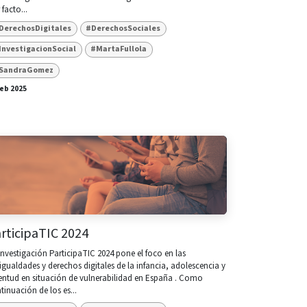
 facto...
DerechosDigitales
#DerechosSociales
InvestigacionSocial
#MartaFullola
SandraGomez
feb 2025
rticipaTIC 2024
investigación ParticipaTIC 2024 pone el foco en las
igualdades y derechos digitales de la infancia, adolescencia y
entud en situación de vulnerabilidad en España . Como
tinuación de los es...