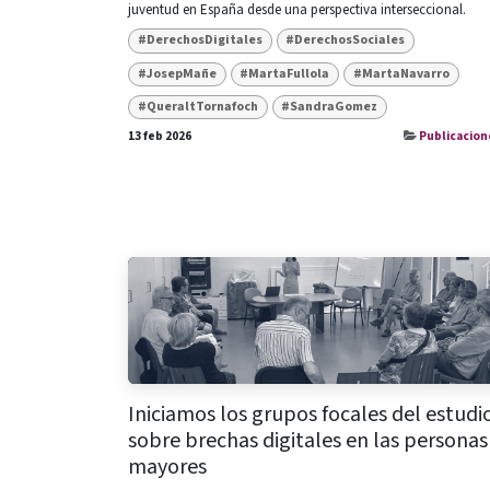
juventud en España desde una perspectiva interseccional.
#DerechosDigitales
#DerechosSociales
#JosepMañe
#MartaFullola
#MartaNavarro
#QueraltTornafoch
#SandraGomez
13 feb 2026
Publicacion
Iniciamos los grupos focales del estudi
sobre brechas digitales en las personas
mayores