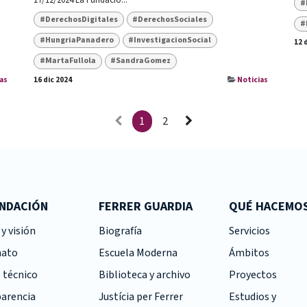
17/12/2024 La Fundació...
#
#DerechosDigitales
#DerechosSociales
#
#HungriaPanadero
#InvestigacionSocial
12 
#MartaFullola
#SandraGomez
as
16 dic 2024
Noticias
1
2
UNDACIÓN
FERRER GUARDIA
QUÉ HACEMO
y visión
Biografía
Servicios
nato
Escuela Moderna
Ámbitos
 técnico
Biblioteca y archivo
Proyectos
arencia
Justícia per Ferrer
Estudios y