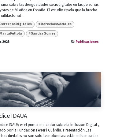
maria sobre las desigualdades sociodigitales en las personas
ores de 60 años en España. El estudio revela que la brecha
ultifactorial ...
DerechosDigitales
#DerechosSociales
MartaFullola
#SandraGomez
ic 2025
Publicaciones
dice IDAUA
Índice IDAUA es el primer indicador sobre la Inclusión Digital ,
ado por la Fundación Ferrer i Guàrdia. Presentación Las
chas digitales no son solo tecnológicas: están influenciadas