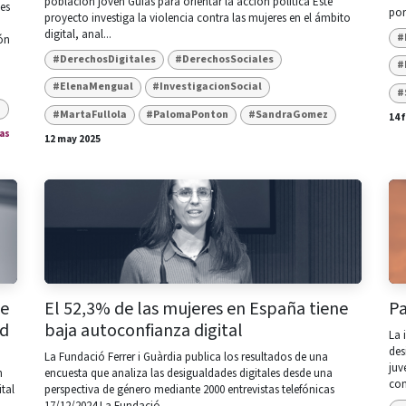
población joven ​Guías para orientar la acción política Este
les
por
proyecto investiga la violencia contra las mujeres en el ámbito
digital, anal...
#
ón
#DerechosDigitales
#DerechosSociales
#
#ElenaMengual
#InvestigacionSocial
#
z
#MartaFullola
#PalomaPonton
#SandraGomez
14 
as
12 may 2025
de
El 52,3% de las mujeres en España tiene
Pa
ad
baja autoconfianza digital
La 
des
La Fundació Ferrer i Guàrdia publica los resultados de una
juv
n
encuesta que analiza las desigualdades digitales desde una
con
tal
perspectiva de género mediante 2000 entrevistas telefónicas