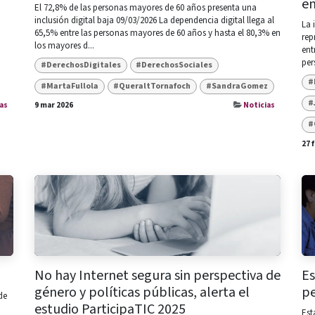
en
El 72,8% de las personas mayores de 60 años presenta una
inclusión digital baja 09/03/2026 La dependencia digital llega al
La 
65,5% entre las personas mayores de 60 años y hasta el 80,3% en
rep
los mayores d...
ent
per
#DerechosDigitales
#DerechosSociales
#
#MartaFullola
#QueraltTornafoch
#SandraGomez
#
as
9 mar 2026
Noticias
#
27 
No hay Internet segura sin perspectiva de
Es
género y políticas públicas, alerta el
p
de
estudio ParticipaTIC 2025
Est