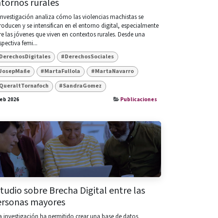
tornos rurales
investigación analiza cómo las violencias machistas se
roducen y se intensifican en el entorno digital, especialmente
re las jóvenes que viven en contextos rurales. Desde una
spectiva femi...
DerechosDigitales
#DerechosSociales
JosepMañe
#MartaFullola
#MartaNavarro
QueraltTornafoch
#SandraGomez
feb 2026
Publicaciones
tudio sobre Brecha Digital entre las
ersonas mayores
a investigación ha permitido crear una base de datos