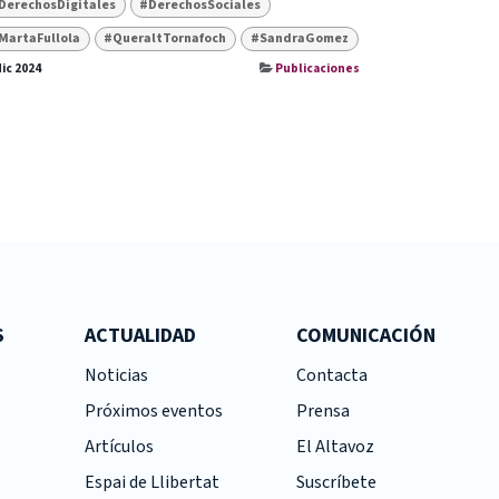
DerechosDigitales
#DerechosSociales
MartaFullola
#QueraltTornafoch
#SandraGomez
dic 2024
Publicaciones
S
ACTUALIDAD
COMUNICACIÓN
Noticias
Contacta
Próximos eventos
Prensa
Artículos
El Altavoz
Espai de Llibertat
Suscríbete