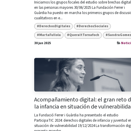
Iniciamos los grupos focales del estudio sobre brechas digita
en las personas mayores 30/06/2025 La Fundación Ferrer i
Guàrdia ha puesto en marcha los primeros grupos de discusi
cualitativos en e...
#DerechosDigitales
#DerechosSociales
#MartaFullola
#QueraltTornafoch
#SandraGome
30 jun 2025
Notici
Acompañamiento digital: el gran reto 
la infancia en situación de vulnerabilid
La Fundació Ferrer i Guàrdia ha presentado el estudio
ParticipaTIC 2024: derechos digitales de infancia y juventud e
situación de vulnerabilidad 19/12/2024 La transformación digi