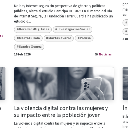
pri
No hay Internet segura sin perspectiva de género y políticas
may
públicas, alerta el estudio ParticipaTIC 2025 En el marco del Día
es m
de Internet Segura, la Fundación Ferrer Guardia ha publicado un
estudio q...
#
#DerechosDigitales
#InvestigacionSocial
#
es
#MartaFullola
#MartaNavarro
#Prensa
3 d
#SandraGomez
10 feb 2026
Noticias
o
La violencia digital contra las mujeres y
Ín
su impacto entre la población joven
El 
cre
La violencia digital contra las mujeres y su impacto entre la
bre