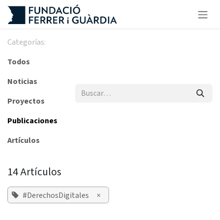
Ir al contenido
Categorías:
Todos
Noticias
Proyectos
Publicaciones
Artículos
14 Artículos
#DerechosDigitales
×