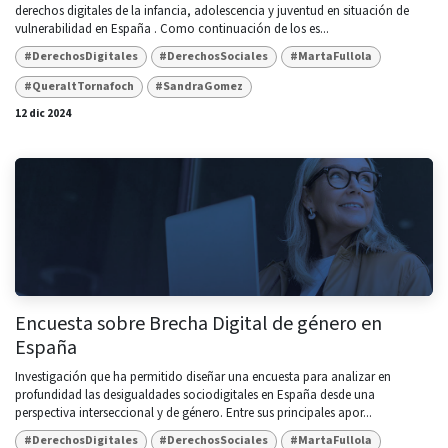
derechos digitales de la infancia, adolescencia y juventud en situación de
vulnerabilidad en España . Como continuación de los es...
#DerechosDigitales
#DerechosSociales
#MartaFullola
#QueraltTornafoch
#SandraGomez
12 dic 2024
Encuesta sobre Brecha Digital de género en
España
Investigación que ha permitido diseñar una encuesta para analizar en
profundidad las desigualdades sociodigitales en España desde una
perspectiva interseccional y de género. Entre sus principales apor...
#DerechosDigitales
#DerechosSociales
#MartaFullola