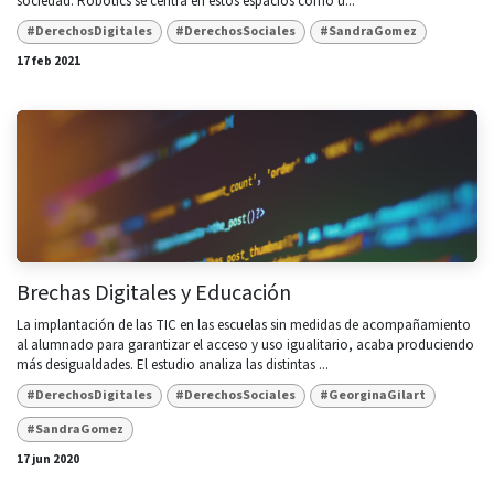
sociedad. Robotics se centra en estos espacios como u...
#DerechosDigitales
#DerechosSociales
#SandraGomez
17 feb 2021
Brechas Digitales y Educación
La implantación de las TIC en las escuelas sin medidas de acompañamiento
al alumnado para garantizar el acceso y uso igualitario, acaba produciendo
más desigualdades. El estudio analiza las distintas ...
#DerechosDigitales
#DerechosSociales
#GeorginaGilart
#SandraGomez
17 jun 2020