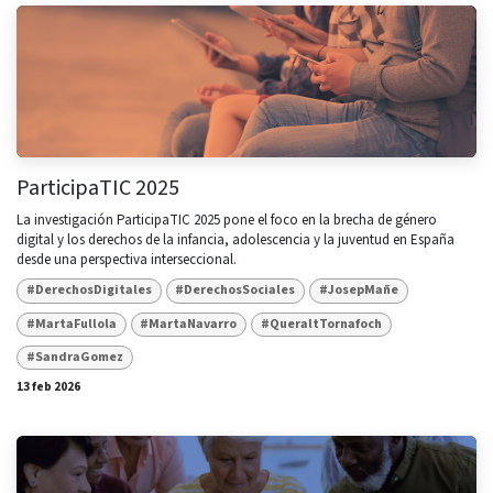
ParticipaTIC 2025
La investigación ParticipaTIC 2025 pone el foco en la brecha de género
digital y los derechos de la infancia, adolescencia y la juventud en España
desde una perspectiva interseccional.
#DerechosDigitales
#DerechosSociales
#JosepMañe
#MartaFullola
#MartaNavarro
#QueraltTornafoch
#SandraGomez
13 feb 2026