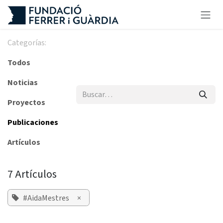
Ir al contenido
Categorías:
Todos
Noticias
Proyectos
Publicaciones
Artículos
7 Artículos
#AidaMestres
×