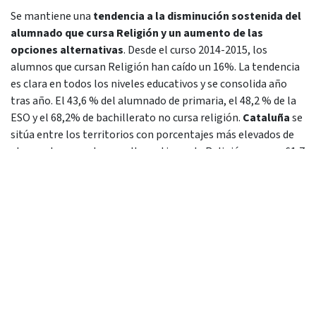
Se mantiene una
tendencia a la disminución sostenida del
alumnado que cursa Religión y un aumento de las
opciones alternativas
. Desde el curso 2014-2015, los
alumnos que cursan Religión han caído un 16%. La tendencia
es clara en todos los niveles educativos y se consolida año
tras año. El 43,6 % del alumnado de primaria, el 48,2 % de la
ESO y el 68,2% de bachillerato no cursa religión.
Cataluña
se
sitúa entre los territorios con porcentajes más elevados de
alumnado que opta por alternativas a la Religión, con un 61,7
% en primaria, un 60,3 % en la ESO y un 91 % en bachillerato.
También destacan el
País Vasco y Navarra
, con valores
elevados en las diferentes etapas educativas.
En el mismo periodo, el
número de profesores de religión
ha crecido un 30%
. A pesar de una ligera corrección en los
últimos cursos, el desajuste se mantiene: la demanda cae,
pero los recursos no siguen la misma evolución. Esto
evidencia la tensión entre la estructura institucional y las