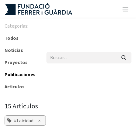
Ir al contenido
Categorías:
Todos
Noticias
Proyectos
Publicaciones
Artículos
15 Artículos
#Laicidad
×