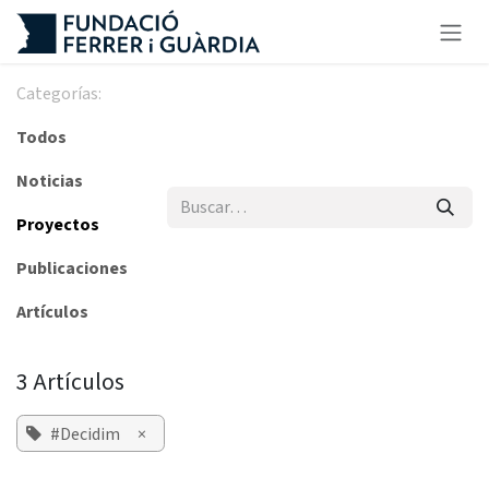
Ir al contenido
Categorías:
Todos
Noticias
Proyectos
Publicaciones
Artículos
3 Artículos
#Decidim
×