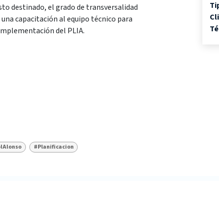
Ti
sto destinado, el grado de transversalidad
Cl
 una capacitación al equipo técnico para
Té
 implementación del PLIA.
lAlonso
#Planificacion
UNDACIÓN
FERRER GUARDIA
QUÉ HACEMO