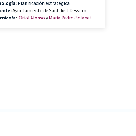
pología:
Planificación estratégica
iente:
Ayuntamiento de Sant Just Desvern
cnico/a
:
Oriol Alonso
y
Maria Padró-Solanet
S
ACTUALIDAD
COMUNICACIÓN