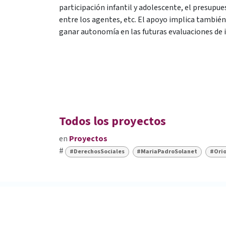
participación infantil y adolescente, el presupue
entre los agentes, etc. El apoyo implica también
ganar autonomía en las futuras evaluaciones de
Todos los proyectos
en
Proyectos
#
#DerechosSociales
#MariaPadroSolanet
#Orio
FUNDACIÓN FERRER GUARDIA
LA F