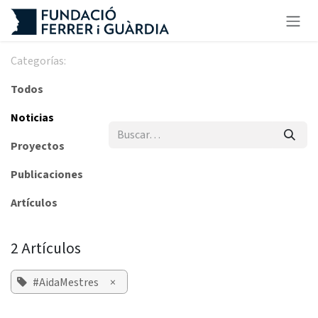
Ir al contenido
Categorías:
Todos
Noticias
Proyectos
Publicaciones
Artículos
2 Artículos
#AidaMestres
×