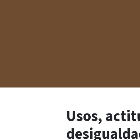
Usos, actit
desigualda