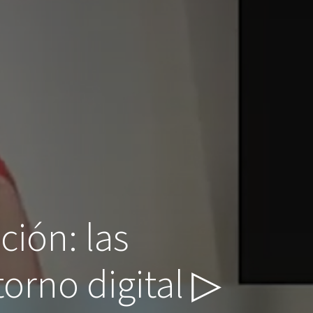
ción: las
orno digital ▷