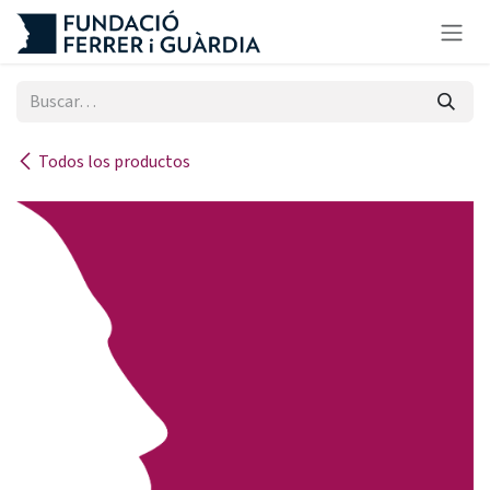
Ir al contenido
Todos los productos