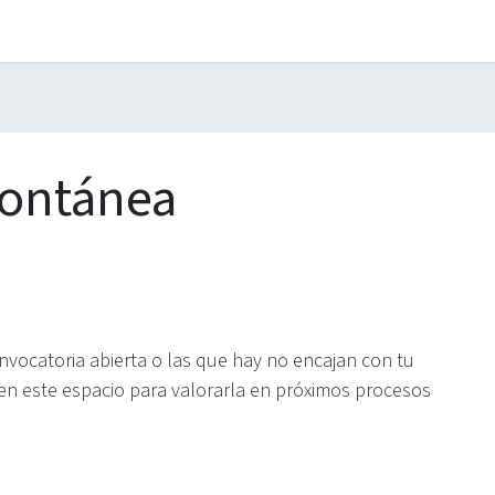
La Fundación
Qué hacemos
Actualidad
Contacta
pontánea
ocatoria abierta o las que hay no encajan con tu
en este espacio para valorarla en próximos procesos