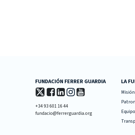
FUNDACIÓN FERRER GUARDIA
LA F
Misión 
Patro
+34 93 601 16 44
Equipo
fundacio@ferrerguardia.org
Transp